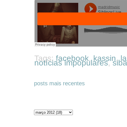
Tags:
facebook
,
kassin
,
l
notícias impopulares
,
sib
posts mais recentes
Arquivos do blog