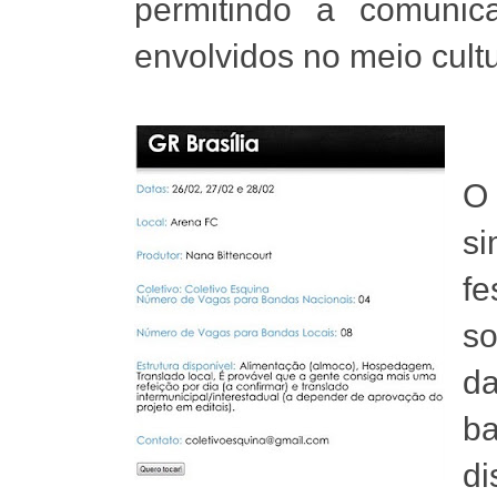
permitindo a comunic
envolvidos no meio cultu
O
si
f
so
da
ba
di