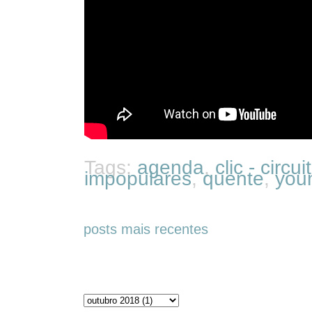
Tags:
agenda
,
clic - circu
impopulares
,
quente
,
youn
posts mais recentes
Arquivos do blog