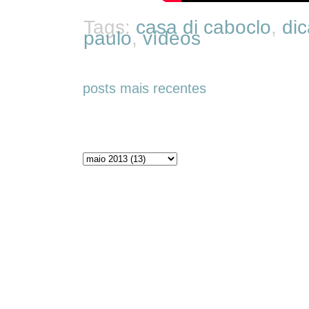
Tags:
casa di caboclo
,
dic
paulo
,
vídeos
posts mais recentes
Arquivos do blog