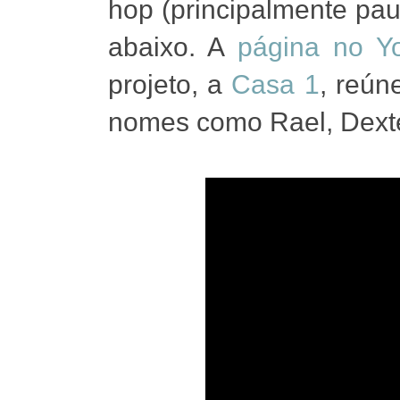
hop (principalmente pau
abaixo. A
página no Y
projeto, a
Casa 1
, reún
nomes como Rael, Dexte