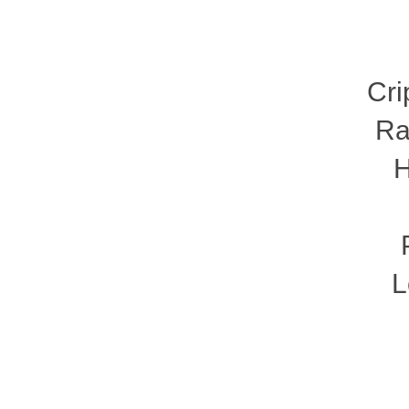
Cri
Ra
H
L