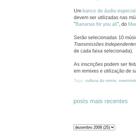
Um
banco de áudio especial
devem ser utilizadas nas mús
"
Bananas for you all
", do
Ma
Serão selecionadas 10 músi
Transmissões Independente
de cada faixa selecionada).
As inscrições podem ser feit
em remixes e utilização de 
Tags:
cultura do remix
,
overmixt
posts mais recentes
Arquivos do blog