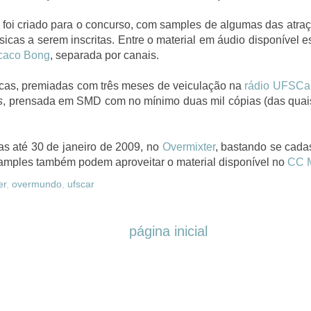
foi criado para o concurso, com samples de algumas das atraçõ
icas a serem inscritas. Entre o material em áudio disponível e
caco Bong
, separada por canais.
cas, premiadas com três meses de veiculação na
rádio UFSCa
s
, prensada em SMD com no mínimo duas mil cópias (das quais
as até 30 de janeiro de 2009, no
Overmixter
, bastando se cadas
samples também podem aproveitar o material disponível no
CC M
er
,
overmundo
,
ufscar
página inicial