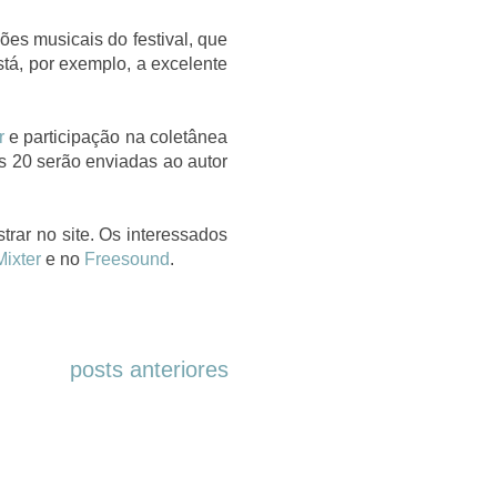
es musicais do festival, que
stá, por exemplo, a excelente
r
e participação na coletânea
 20 serão enviadas ao autor
trar no site. Os interessados
ixter
e no
Freesound
.
posts anteriores