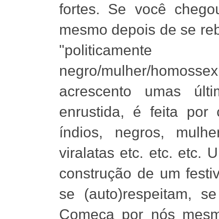
fortes. Se você chegou
mesmo depois de se rebe
"politicam
negro/mulher/homossexu
acrescento umas últ
enrustida, é feita po
índios, negros, mulh
viralatas etc. etc. etc
construção de um festi
se (auto)respeitam, se
Começa por nós mesm