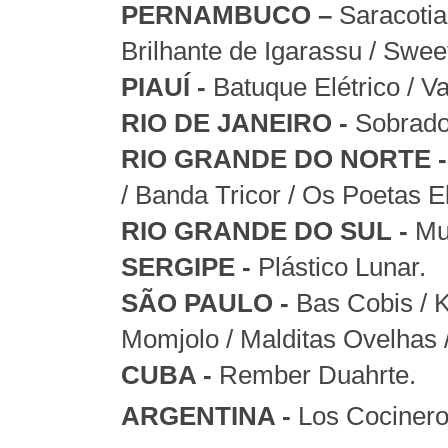
PERNAMBUCO –
Saracotia
Brilhante de Igarassu / Swe
PIAUÍ -
Batuque Elétrico / Va
RIO DE JANEIRO -
Sobrado
RIO GRANDE DO NORTE 
/ Banda Tricor / Os Poetas El
RIO GRANDE DO SUL -
Mu
SERGIPE -
Plástico Lunar.
SÃO PAULO -
Bas Cobis / K
Momjolo / Malditas Ovelhas
CUBA -
Rember Duahrte.
ARGENTINA -
Los Cociner