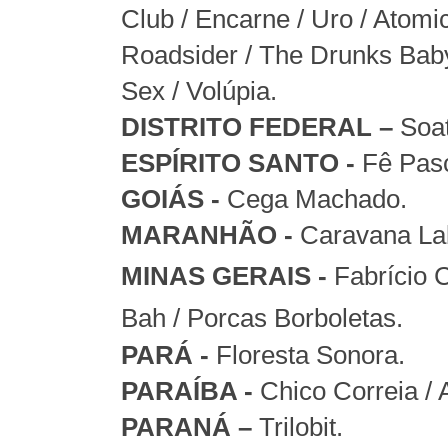
Club / Encarne / Uro / Atom
Roadsider / The Drunks Baby
Sex / Volúpia.
DISTRITO FEDERAL –
Soa
ESPÍRITO SANTO -
Fê Pasc
GOIÁS -
Cega Machado.
MARANHÃO -
Caravana Lab
MINAS GERAIS -
Fabrício 
Bah / Porcas Borboletas.
PARÁ -
Floresta Sonora.
PARAÍBA -
Chico Correia / 
PARANÁ –
Trilobit.