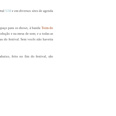
rtal
UAI
e em diversos sites de agenda
espaço para os shows; à banda
Toim do
odução e na mesa de som; e a todas as
as do festival. Sem vocês não haveria
baixo, feito no fim do festival, são