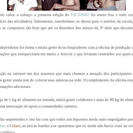
ado valeu o esforço: a primeira edição do
ESCAMBO
foi muito boa e tudo cor
cio das atividades). Sabiamente, transferimos os shows para o interior da esco
co se comportou tão bem que até os desenhos dos alunos da 3ª série que decora
dependente foi ótima e muita gente ficou boquiaberta com a oficina de produção 
ipações que enriqueceram em muito o festival e que levaram conteúdos aos quais d
ação na internet um dos assuntos que mais chamou a atenção dos participantes
a gente ainda tem de colocar suas músicas na rede. O complemento da oficina est
ormações adicionais.
a de 1 kg de alimento na entrada, muita gente colaborou e mais de 80 kg de alim
uma associação de apoio a comunidades carentes.
ndas surpreendeu e isto faz com que todos nós fiquemos ainda mais empolgados pa
late
e
Celavi
, as únicas bandas a se apresentar que eu ainda não havia visto ao v
no público.