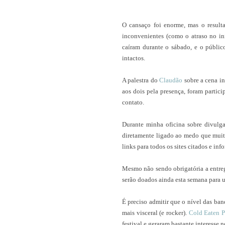
O cansaço foi enorme, mas o result
inconvenientes (como o atraso no iní
caíram durante o sábado, e o públi
intactos.
A palestra do
Claudão
sobre a cena in
aos dois pela presença, foram partic
contato.
Durante minha oficina sobre divulg
diretamente ligado ao medo que muit
links para todos os sites citados e inf
Mesmo não sendo obrigatória a entreg
serão doados ainda esta semana para 
É preciso admitir que o nível das ba
mais visceral (e rocker).
Cold Eaten P
festival e geraram bastante interesse 