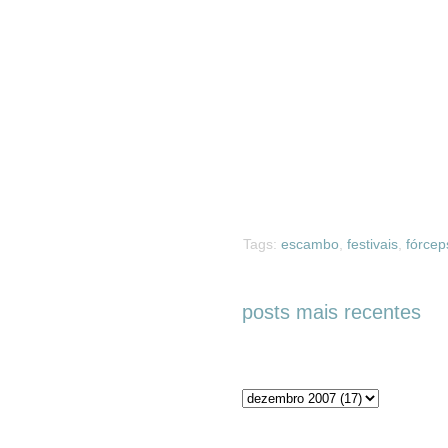
Tags:
escambo
,
festivais
,
fórcep
posts mais recentes
Arquivos do blog