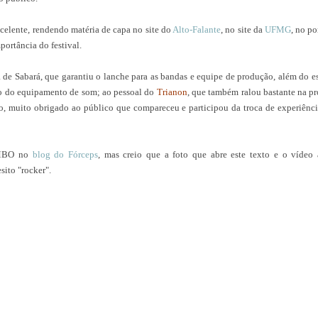
celente, rendendo matéria de capa no site do
Alto-Falante
, no site da
UFMG
, no po
ortância do festival.
a de Sabará, que garantiu o lanche para as bandas e equipe de produção, além do 
o do equipamento de som; ao pessoal do
Trianon
, que também ralou bastante na pr
ro, muito obrigado ao público que compareceu e participou da troca de experiênci
AMBO no
blog do Fórceps
, mas creio que a foto que abre este texto e o vídeo a
sito "rocker".