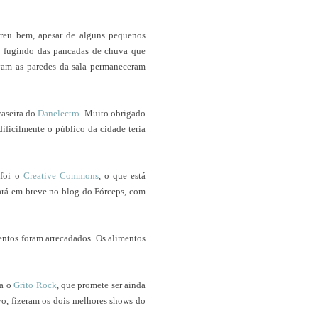
reu bem, apesar de alguns pequenos
la, fugindo das pancadas de chuva que
vam as paredes da sala permaneceram
caseira do
Danelectro
. Muito obrigado
ificilmente o público da cidade teria
 foi o
Creative Commons
, o que está
ará em breve no blog do Fórceps, com
entos foram arrecadados. Os alimentos
ra o
Grito Rock
, que promete ser ainda
ivo, fizeram os dois melhores shows do