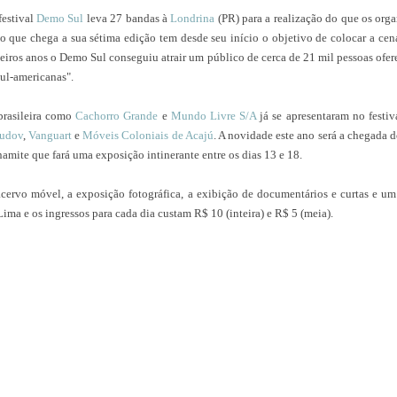
festival
Demo Sul
leva 27 bandas à
Londrina
(PR) para a realização do que os orga
o que chega a sua sétima edição tem desde seu início o objetivo de colocar a c
imeiros anos o Demo Sul conseguiu atrair um público de cerca de 21 mil pessoas ofer
sul-americanas".
brasileira como
Cachorro Grande
e
Mundo Livre S/A
já se apresentaram no festi
udov
,
Vanguart
e
Móveis Coloniais de Acajú
. A novidade este ano será a chegada 
mite que fará uma exposição intinerante entre os dias 13 e 18.
acervo móvel, a exposição fotográfica, a exibição de documentários e curtas e u
a e os ingressos para cada dia custam R$ 10 (inteira) e R$ 5 (meia).