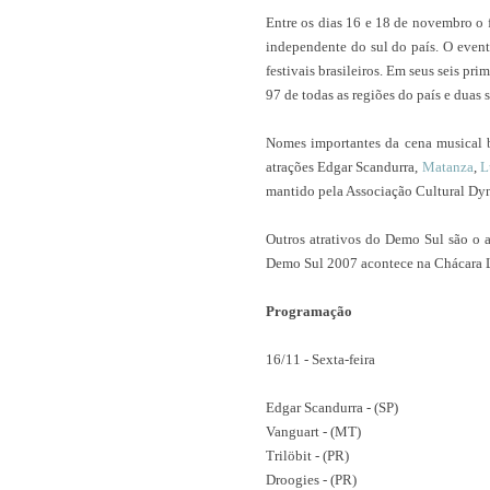
Entre os dias 16 e 18 de novembro o 
independente do sul do país. O event
festivais brasileiros. Em seus seis pr
97 de todas as regiões do país e duas 
Nomes importantes da cena musical 
atrações Edgar Scandurra,
Matanza
,
L
mantido pela Associação Cultural Dyna
Outros atrativos do Demo Sul são o 
Demo Sul 2007 acontece na Chácara Lim
Programação
16/11 - Sexta-feira
Edgar Scandurra - (SP)
Vanguart - (MT)
Trilöbit - (PR)
Droogies - (PR)