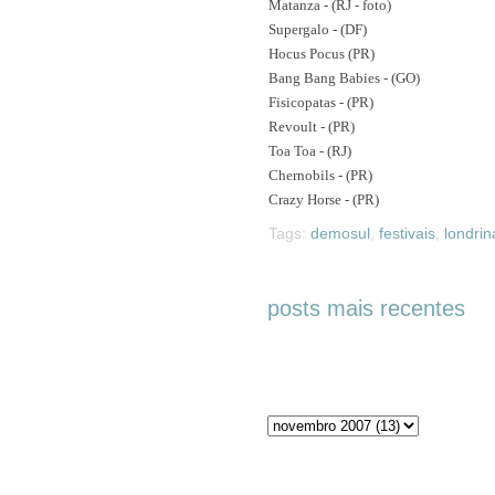
Matanza - (RJ - foto)
Supergalo - (DF)
Hocus Pocus (PR)
Bang Bang Babies - (GO)
Fisicopatas - (PR)
Revoult - (PR)
Toa Toa - (RJ)
Chernobils - (PR)
Crazy Horse - (PR)
Tags:
demosul
,
festivais
,
londrin
posts mais recentes
Arquivos do blog