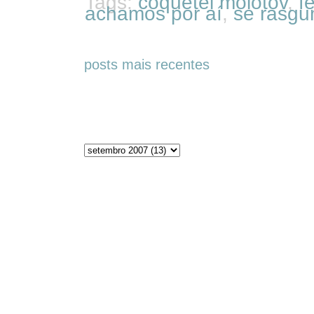
Tags:
coquetel molotov
,
f
achamos por aí
,
se rasgu
posts mais recentes
Arquivos do blog