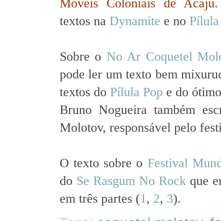
Móveis Coloniais de Acaju
textos na
Dynamite
e no
Pílul
Sobre o
No Ar Coquetel Mol
pode ler um texto bem mixur
textos do
Pílula Pop
e do ótimo
Bruno Nogueira também es
Molotov, responsável pelo festi
O texto sobre o
Festival Mun
do
Se Rasgum No Rock
que en
em três partes (
1
,
2
,
3
).