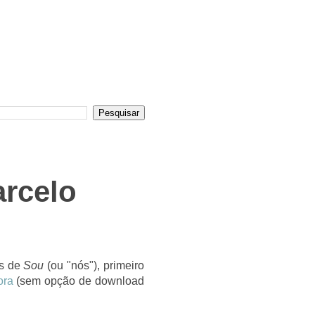
arcelo
as de
Sou
(ou "nós"), primeiro
ora
(sem opção de download